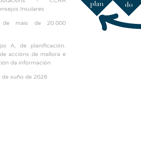
eputacions - CCAA
onsejos Insulares
 de máis de 20.000
o A, de planificación.
de accións de mellora e
stión da información
 de xuño de 2026