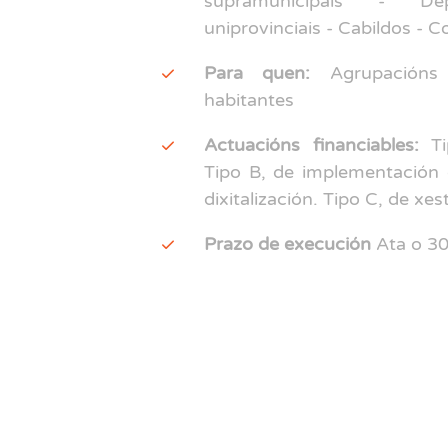
supramunicipais - D
uniprovinciais - Cabildos - C
Para quen:
Agrupacións
habitantes
Actuacións financiables:
Tip
Tipo B, de implementación 
dixitalización. Tipo C, de xe
Prazo de execución
Ata o 30