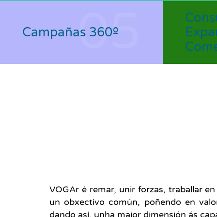
05
Con
Campañas 360º
Expa
Come
VOGAr é remar, unir forzas, traballar e
un obxectivo común, poñendo en valor
dando así, unha maior dimensión ás capa