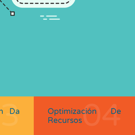
03
04
ón Da
Optimización De
Recursos