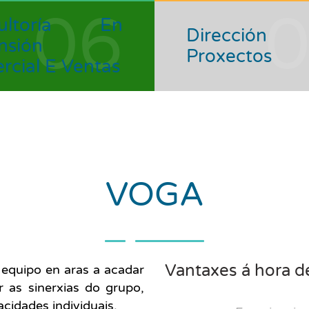
06
sultoría En
Direcció
nsión
Proxectos
rcial E Ventas
VOGA
Vantaxes á hora d
n equipo en aras a acadar
 as sinerxias do grupo,
cidades individuais.