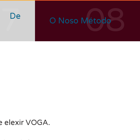
07
08
n De
O Noso Método
e elexir VOGA.