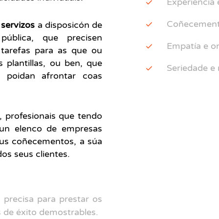
Experiencia 
Coñecementos
e
servizos
a disposicón de
ública, que precisen
Empatía e or
 tarefas para as que ou
plantillas, ou ben, que
Seriedade e 
n poidan afrontar coas
, profesionais que tendo
nun elenco de empresas
seus coñecementos, a súa
dos seus clientes.
 precisa para prestar os
s de éxito demostrables.