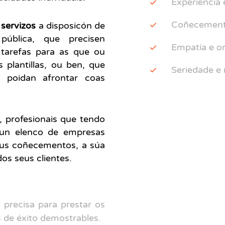
Experiencia 
Coñecementos
e
servizos
a disposicón de
ública, que precisen
Empatía e or
 tarefas para as que ou
plantillas, ou ben, que
Seriedade e 
n poidan afrontar coas
, profesionais que tendo
nun elenco de empresas
seus coñecementos, a súa
dos seus clientes.
 precisa para prestar os
s de éxito demostrables.