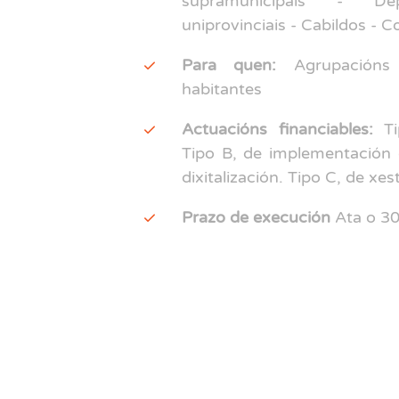
supramunicipais - D
uniprovinciais - Cabildos - C
Para quen:
Agrupacións
habitantes
Actuacións financiables:
Tip
Tipo B, de implementación 
dixitalización. Tipo C, de xe
Prazo de execución
Ata o 30