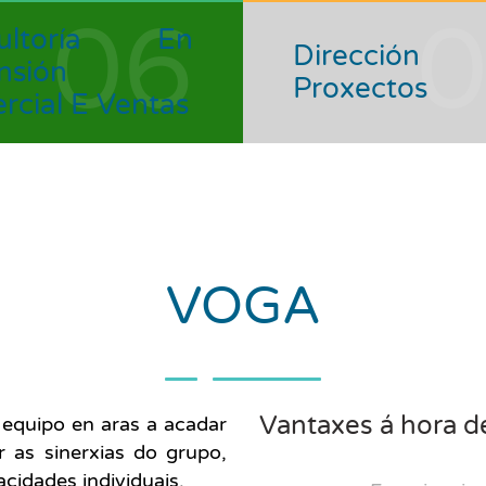
06
sultoría En
Direcció
nsión
Proxectos
rcial E Ventas
VOGA
Vantaxes á hora d
n equipo en aras a acadar
 as sinerxias do grupo,
cidades individuais.