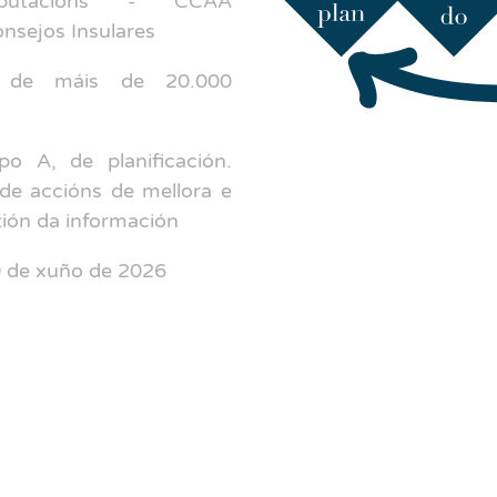
eputacions - CCAA
onsejos Insulares
 de máis de 20.000
o A, de planificación.
de accións de mellora e
stión da información
 de xuño de 2026