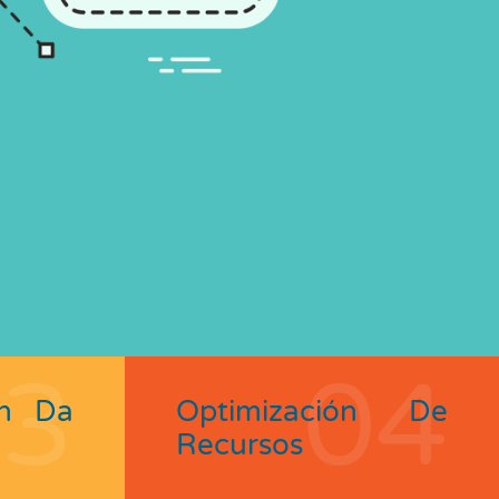
03
04
ón Da
Optimización De
Recursos