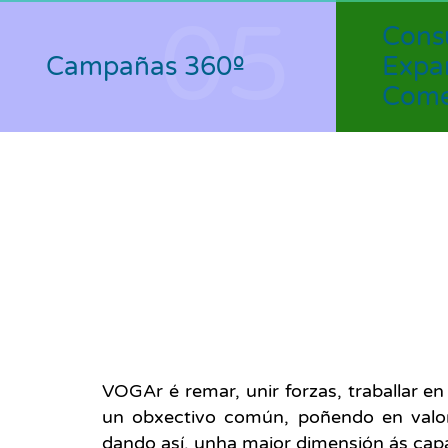
05
Con
Campañas 360º
Expa
Come
VOGAr é remar, unir forzas, traballar e
un obxectivo común, poñendo en valor
dando así, unha maior dimensión ás capa