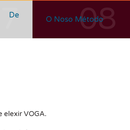
07
08
n De
O Noso Método
e elexir VOGA.