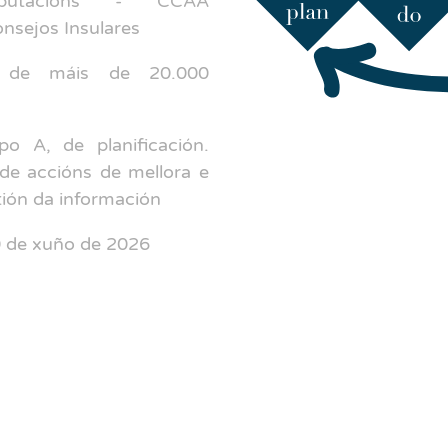
eputacions - CCAA
onsejos Insulares
 de máis de 20.000
o A, de planificación.
de accións de mellora e
stión da información
 de xuño de 2026