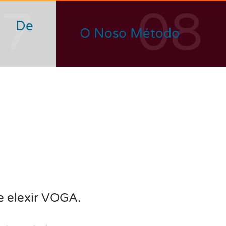
07
08
n De
O Noso Método
e elexir VOGA.