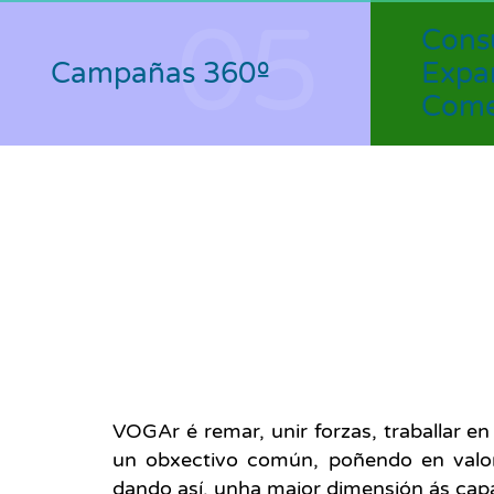
05
Con
Campañas 360º
Expa
Come
VOGAr é remar, unir forzas, traballar e
un obxectivo común, poñendo en valor
dando así, unha maior dimensión ás capa