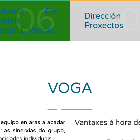
06
sultoría En
Direcció
nsión
Proxectos
rcial E Ventas
VOGA
Vantaxes á hora d
n equipo en aras a acadar
 as sinerxias do grupo,
cidades individuais.