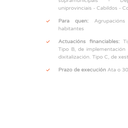
supramunicipais - D
uniprovinciais - Cabildos - C
Para quen:
Agrupacións
habitantes
Actuacións financiables:
Tip
Tipo B, de implementación 
dixitalización. Tipo C, de xe
Prazo de execución
Ata o 30