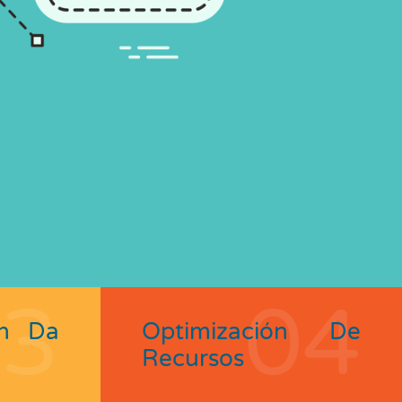
03
04
ón Da
Optimización De
Recursos