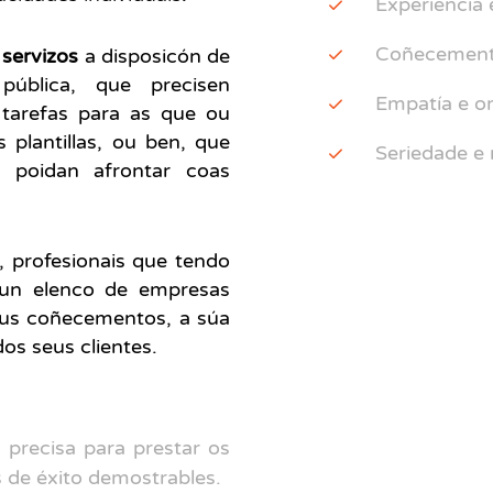
Experiencia 
Coñecementos
e
servizos
a disposicón de
ública, que precisen
Empatía e or
 tarefas para as que ou
plantillas, ou ben, que
Seriedade e 
n poidan afrontar coas
, profesionais que tendo
nun elenco de empresas
seus coñecementos, a súa
dos seus clientes.
 precisa para prestar os
s de éxito demostrables.